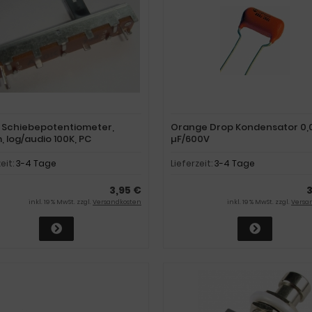
 Schiebepotentiometer,
Orange Drop Kondensator 0,
 log/audio 100K, PC
µF/600V
zeit:
3-4 Tage
Lieferzeit:
3-4 Tage
3,95 €
3
inkl. 19 % MwSt. zzgl.
Versandkosten
inkl. 19 % MwSt. zzgl.
Versa