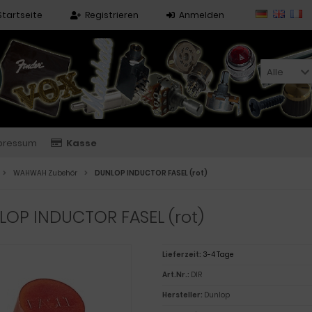
Startseite
Registrieren
Anmelden
Alle
pressum
Kasse
WAHWAH Zubehör
DUNLOP INDUCTOR FASEL (rot)
OP INDUCTOR FASEL (rot)
Lieferzeit:
3-4 Tage
Art.Nr.:
DIR
Hersteller:
Dunlop