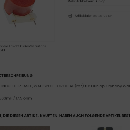
Mehr Artikel von:
Dunlop
Artikeldatenblatt drucken
rößere Ansicht klicken Sie auf das
ild
KTBESCHREIBUNG
INDUCTOR FASEL, WAH SPULE TOROIDAL (rot) für Dunlop Crybaby Wa
563mH / 17,5 ohm
, DIE DIESEN ARTIKEL KAUFTEN, HABEN AUCH FOLGENDE ARTIKEL BEST