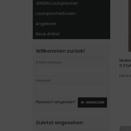
JENSEN Lautsprecher
Lautsprecherboxen
Angebote
Neue Artikel
Willkommen zurück!
Mulla
E-Mail-Adresse:
0,27µ
Liefer
Passwort:
Passwort vergessen?
ANMELDEN
Zuletzt angesehen