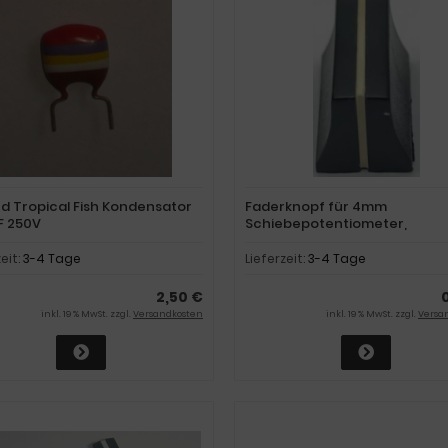
rd Tropical Fish Kondensator
Faderknopf für 4mm
F 250V
Schiebepotentiometer,
Schieberegler, schwarz
zeit:
3-4 Tage
Lieferzeit:
3-4 Tage
2,50 €
inkl. 19 % MwSt. zzgl.
Versandkosten
inkl. 19 % MwSt. zzgl.
Versa