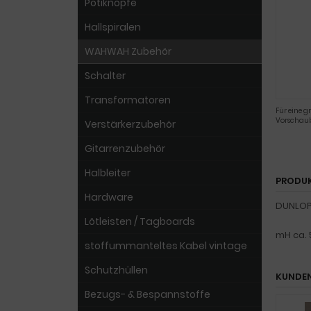
Potiknöpfe
Hallspiralen
WAHWAH Zubehör
Schalter
Transformatoren
Für eine g
Vorschaub
Verstärkerzubehör
Gitarrenzubehör
Halbleiter
PRODU
Hardware
DUNLOP 
Lötleisten / Tagboards
mH ca. 
stoffummanteltes Kabel vintage
Schutzhüllen
KUNDEN
Bezugs- & Bespannstoffe