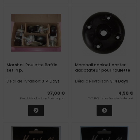
Marshall Roulette Baffle
Marshall cabinet caster
set, 4 p.
adaptateur pour roulette
Délai de livraison:
3-4 Days
Délai de livraison:
3-4 Days
37,00 €
4,50 €
TVA 19 % inclus Sans
frais de port
TVA 19 % inclus Sans
frais de port