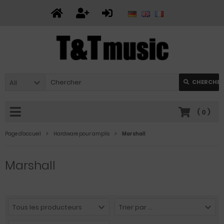
All
CHERCHER
(
0
)
Page d'accueil
Hardware pour amplis
Marshall
Marshall
Tous les producteurs
Trier par ...