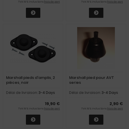
TVA 19 % inclus Sans
frais de port
TVA 19 % inclus Sans
frais de port
Marshall pieds d'amplis, 2
Marshall pied pour AVT
pièces, noir
series
Délai de livraison:
3-4 Days
Délai de livraison:
3-4 Days
19,90 €
2,90 €
TVA 19 % inclus Sans
frais de port
TVA 19 % inclus Sans
frais de port